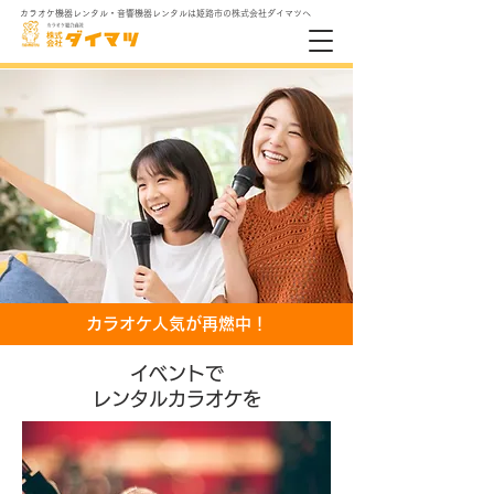
​カラオケ機器レンタル・音響機器レンタルは姫路市の株式会社ダイマツへ
今こそ
『カラオケパワー』
で盛り上げる！
カラオケのレンタルなら
株式会社ダイマツへ
カラオケレンタル･販売
創業49周年の信頼と実績
カラオケ人気が再燃中！
イベントで
レンタルカラオケを