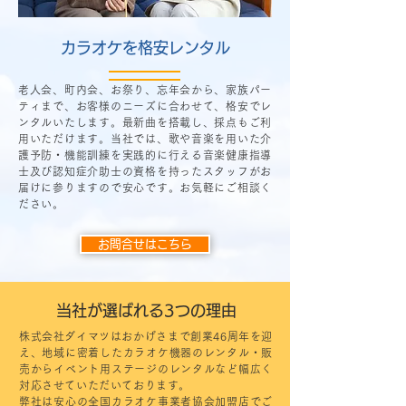
​カラオケを格安レンタル
老人会、町内会、お祭り、忘年会から、家族パー
ティまで、お客様のニーズに合わせて、格安でレ
ンタルいたします。最新曲を搭載し、採点もご利
用いただけます。当社では、歌や音楽を用いた介
護予防・機能訓練を実践的に行える音楽健康指導
士及び認知症介助士の資格を持ったスタッフがお
届けに参りますので安心です。
お気軽にご相談く
ださい。
お問合せはこちら
当社が選ばれる3つの理由
株式会社ダイマツはおかげさまで創業46周年を迎
え、地域に密着したカラオケ機器のレンタル・販
売からイベント用ステージのレンタルなど幅広く
対応させていただいております。
弊社は安心の全国カラオケ事業者協会加盟店でご