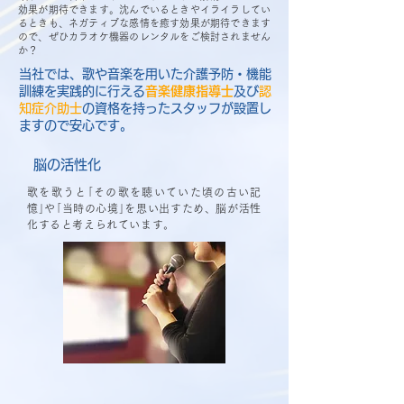
効果が期待できます。沈んでいるときやイライラしてい
るときも、ネガティブな感情を癒す効果が期待できます
ので、ぜひカラオケ機器のレンタルをご検討されません
か？
当社では、歌や音楽を用いた介護予防・機能
訓練を実践的に行える
音楽健康指導士
及び
認
知症介助士
の資格を持ったスタッフが設置し
ますので安心です。
脳の活性化
歌を歌うと｢その歌を聴いていた頃の古い記
憶｣や｢当時の心境｣を思い出すため、脳が活性
化すると考えられています。