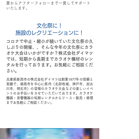
置からアフターフォローまで一貫してサポート
いたします。
文化祭に！
施設のレクリエーションに！
コロナで中止・縮小が続いていた文化祭の久
しぶりの開催、、そんな
今年の文化祭にカラ
オケ大会はいかがですか？株式会社ダイマツ
では、短期から長期までカラオケ機材のレン
タルを行っております。お気軽にご相談くだ
さい。
兵庫県姫路市の株式会社ダイマツは創業1977年の信頼と
実績で、姫路市を中心に県内（北部地域、神戸市、加古
川市、明石市）の皆様のカラオケ大会などの楽しいイベ
ントのお手伝いをさせていただいております。カラオケ
機器・音響機器の短期レンタルからリース・販売・修理
までお気軽にご相談ください。
老人ホームや福祉施設で
カラオケが注目されています！